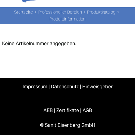
Tog
Zum
Nav
Inhalt
Startseite
Professioneller Bereich
Produktkatalog
Produktinformation
springen
PROD
PROD
Keine Artikelnummer angegeben.
NEW
ÜBER
UNS
Impressum
|
Datenschutz
|
Hinweisgeber
PRO-
AEB
|
Zertifikate
|
AGB
Suche
nach:
© Sanit Eisenberg GmbH