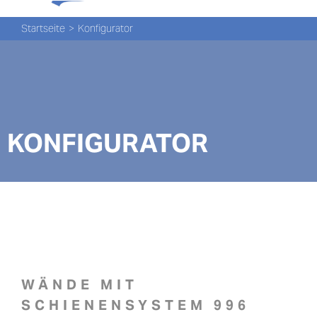
Tog
Zum
Nav
Inhalt
Startseite
Konfigurator
springen
PROD
PROD
KONFIGURATOR
NEW
ÜBER
UNS
PRO-
Suche
WÄNDE MIT
nach:
SCHIENENSYSTEM 996