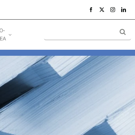
Search
O-
for:
EA