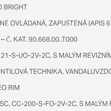
O BRIGHT
NĚ OVLÁDANÁ, ZAPUŠTĚNÁ (APIS 6
Č. KAT. 90.668.00..T000
121-S-UO-2V-2C, S MALÝM REVIZN
TILOVÁ TECHNIKA, VANDALUVZDOR
EO RIM
C, CC-200-S-FO-2V-2C, S MALÝM