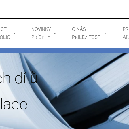
UCT
NOVINKY
O NÁS
PR
AR
OLIO
PŘÍBĚHY
PŘÍLEŽITOSTI
h dílů
lace