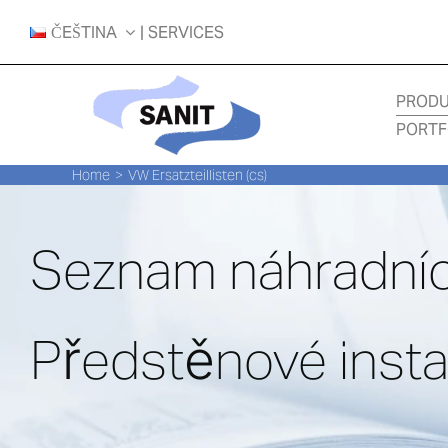
Skip
ČEŠTINA
| SERVICES
to
content
PROD
PORTF
Home
VW Ersatzteillisten (cs)
Seznam náhradníc
Předstěnové insta