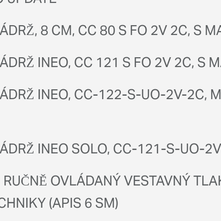
DRŽ, 8 CM, CC 80 S FO 2V 2C, S 
DRŽ INEO, CC 121 S FO 2V 2C, S
DRŽ INEO, CC-122-S-UO-2V-2C, M
DRŽ INEO SOLO, CC-121-S-UO-2V-
O RUČNĚ OVLÁDANÝ VESTAVNÝ TL
HNIKY (APIS 6 SM)