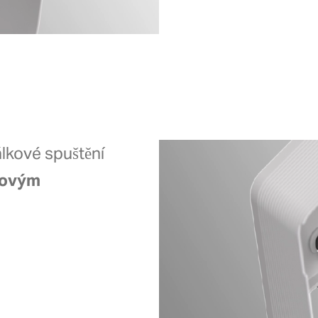
lkové spuštění
iovým