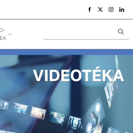
Search
O-
for:
EA
VIDEOTÉKA