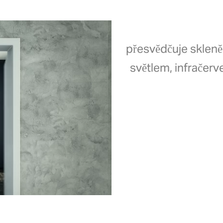
přesvědčuje sklen
světlem, infrače