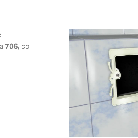
.
ka
706,
co