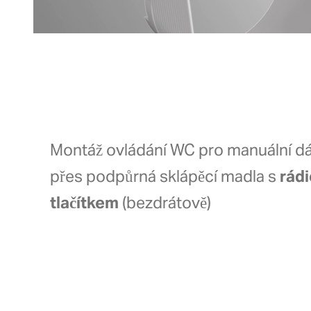
Montáž ovládání WC pro manuální dá
přes podpůrná sklápěcí madla s
rád
tlačítkem
(bezdrátově)