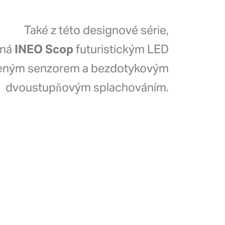
Také z této designové série,
ěná
INEO Scop
futuristickým LED
rveným senzorem a bezdotykovým
dvoustupňovým splachováním.