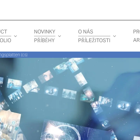
UCT
NOVINKY
O NÁS
PR
AR
OLIO
PŘÍBĚHY
PŘÍLEŽITOSTI
gsplatten (cs)