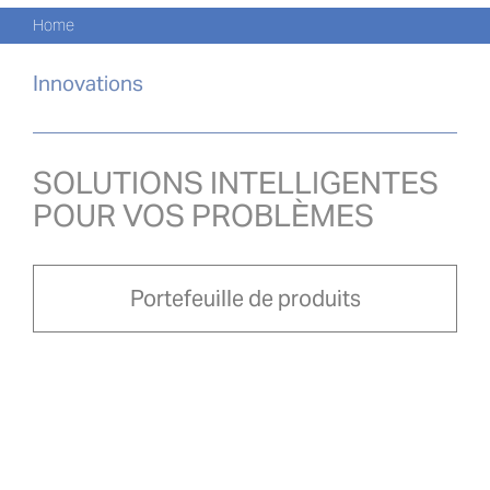
Skip
Nav
Home
to
CATA
content
Innovations
PROD
ACTU
SOLUTIONS INTELLIGENTES
POUR VOS PROBLÈMES
À PR
NOU
Portefeuille de produits
PRO-
Search
for:
FRA