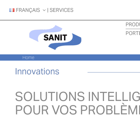
Skip
FRANÇAIS
| SERVICES
to
content
PROD
PORT
Home
Innovations
SOLUTIONS INTELLI
POUR VOS PROBLÈM