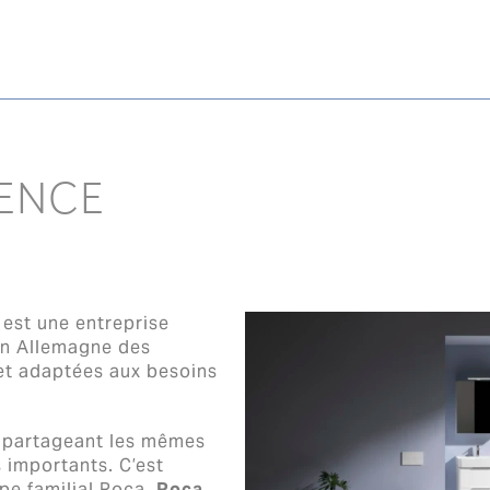
ENCE
, est une entreprise
en Allemagne des
et adaptées aux besoins
s partageant les mêmes
s importants. C’est
pe familial Roca.
Roca