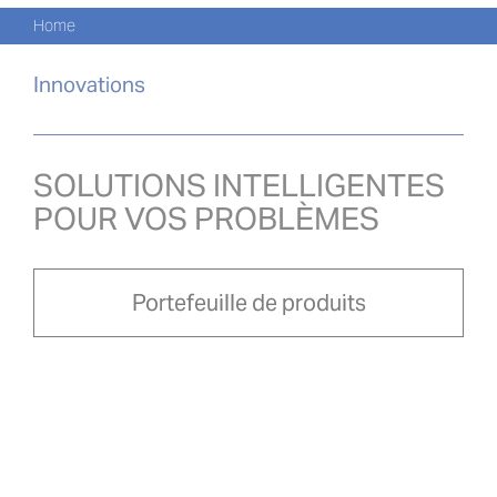
Skip
Nav
Home
to
CATA
content
Innovations
PROD
ACTU
SOLUTIONS INTELLIGENTES
POUR VOS PROBLÈMES
À PR
NOU
Portefeuille de produits
PRO-
Search
for:
FRA