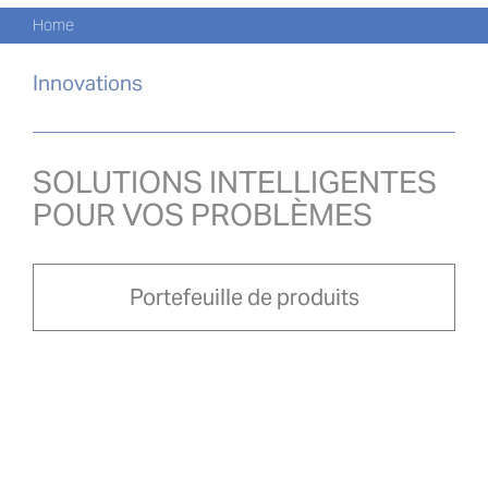
Skip
Nav
Home
to
CATA
content
Innovations
PROD
ACTU
SOLUTIONS INTELLIGENTES
POUR VOS PROBLÈMES
À PR
NOU
Portefeuille de produits
PRO-
Search
for:
FRA