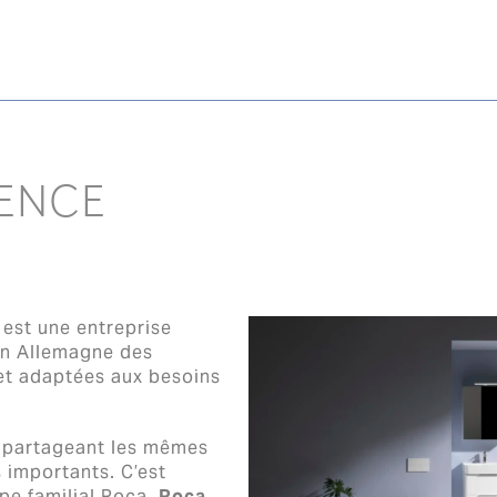
ENCE
, est une entreprise
en Allemagne des
et adaptées aux besoins
s partageant les mêmes
s importants. C’est
pe familial Roca.
Roca