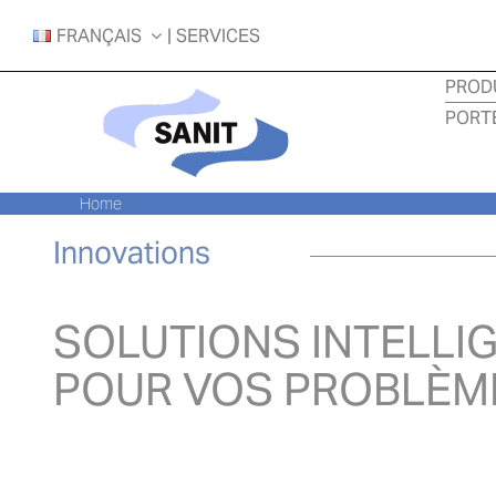
Skip
FRANÇAIS
| SERVICES
to
content
PROD
PORT
Home
Innovations
SOLUTIONS INTELLI
POUR VOS PROBLÈM