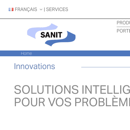
Skip
FRANÇAIS
| SERVICES
to
content
PROD
PORT
Home
Innovations
SOLUTIONS INTELLI
POUR VOS PROBLÈM