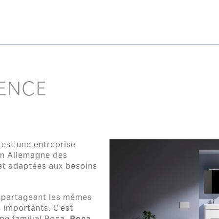
ENCE
, est une entreprise
en Allemagne des
et adaptées aux besoins
s partageant les mêmes
s importants. C’est
pe familial Roca.
Roca