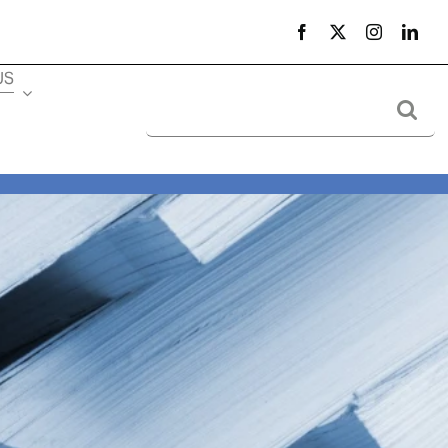
US
Search
for: