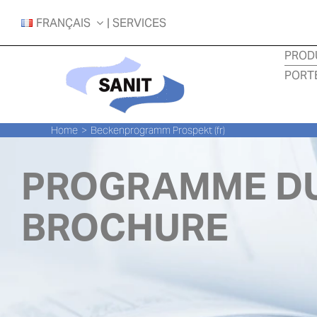
Skip
FRANÇAIS
| SERVICES
to
content
PROD
PORT
Home
Beckenprogramm Prospekt (fr)
PROGRAMME DU
BROCHURE