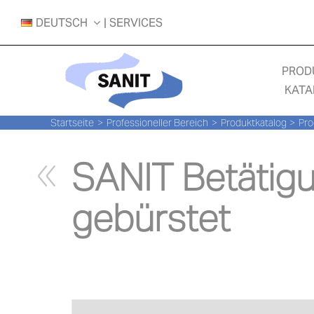
Zum
DEUTSCH
| SERVICES
Inhalt
springen
PROD
KATA
Startseite
Professioneller Bereich
Produktkatalog
Pro
SANIT Betätigu
gebürstet