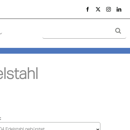
Suche
nach:
stahl 
: