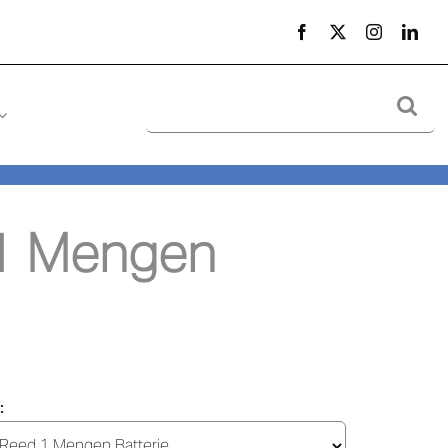
Suche
nach:
1 Mengen 
: