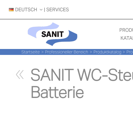
Zum
DEUTSCH
| SERVICES
Inhalt
springen
PROD
KATA
Startseite
Professioneller Bereich
Produktkatalog
Pro
SANIT WC-Ste
Batterie