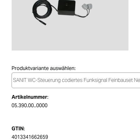
DE
Produktvariante auswählen:
Artikelnummer
:
05.390.00..0000
GTIN
:
4013341662659