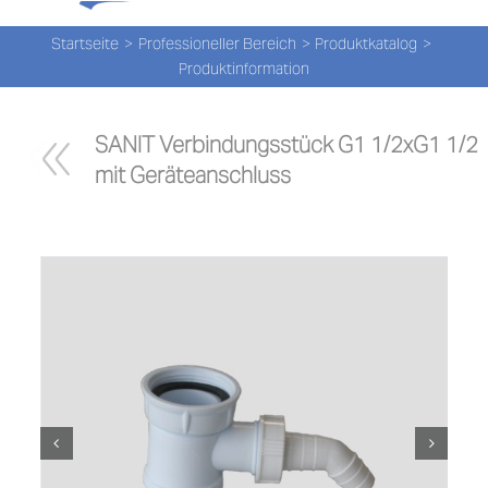
Tog
Zum
Nav
Inhalt
Startseite
Professioneller Bereich
Produktkatalog
Produktinformation
springen
PROD
SANIT Verbindungsstück G1 1/2xG1 1/2 
PROD
mit Geräteanschluss
NEW
ÜBER
UNS
PRO-
Suche
nach: