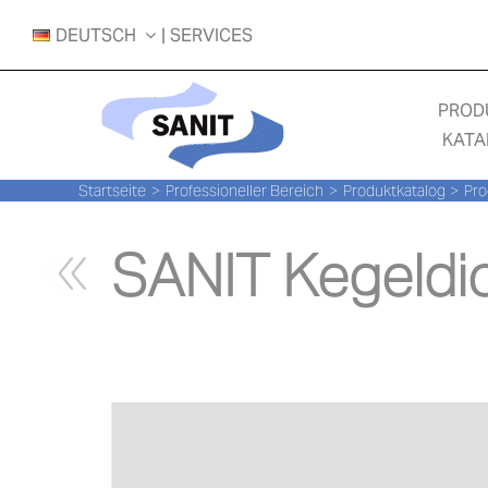
Zum
DEUTSCH
| SERVICES
Inhalt
springen
PROD
KATA
Startseite
Professioneller Bereich
Produktkatalog
Pro
SANIT Kegeldic