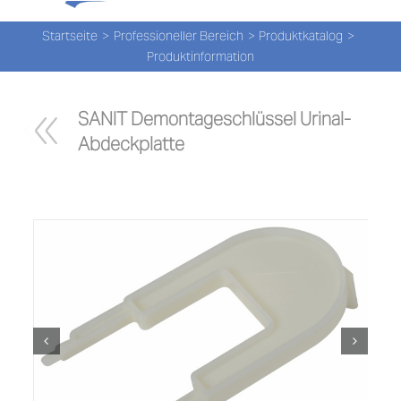
Tog
Zum
Nav
Inhalt
Startseite
Professioneller Bereich
Produktkatalog
Produktinformation
springen
PROD
SANIT Demontageschlüssel Urinal-
PROD
Abdeckplatte
NEW
ÜBER
UNS
PRO-
Suche
nach: