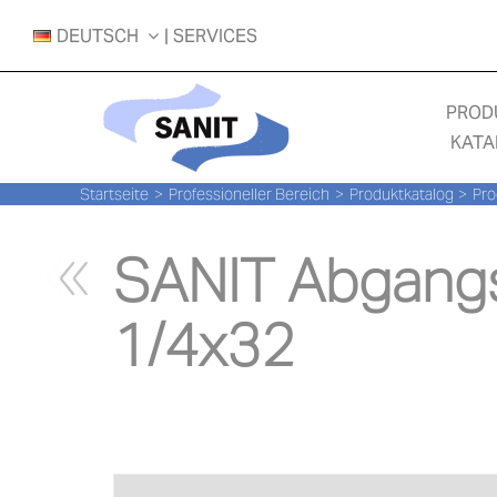
Zum
DEUTSCH
| SERVICES
Inhalt
springen
PROD
KATA
Startseite
Professioneller Bereich
Produktkatalog
Pro
SANIT Abgangs
1/4x32