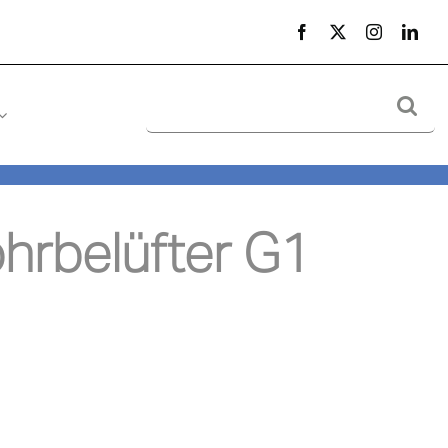
Suche
nach:
rbelüfter G1 