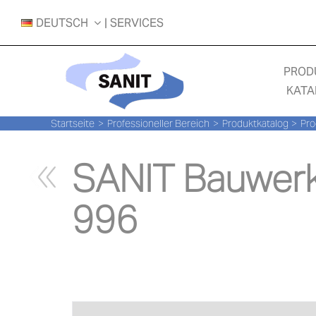
Zum
DEUTSCH
| SERVICES
Inhalt
springen
PROD
KATA
Startseite
Professioneller Bereich
Produktkatalog
Pro
SANIT Bauwerk
996