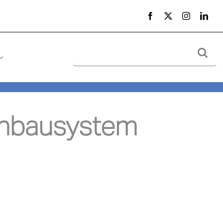
Suche
nach:
nbausystem 