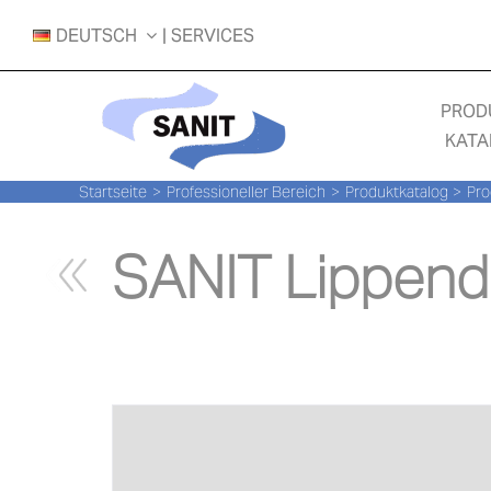
Zum
DEUTSCH
| SERVICES
Inhalt
springen
PROD
KATA
Startseite
Professioneller Bereich
Produktkatalog
Pro
SANIT Lippend