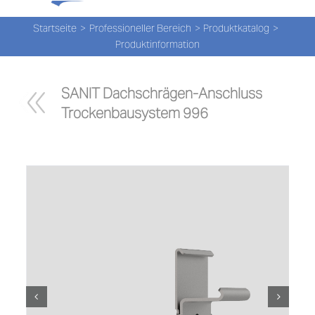
Tog
Zum
Nav
Inhalt
Startseite
Professioneller Bereich
Produktkatalog
Produktinformation
springen
PROD
SANIT Dachschrägen-Anschluss 
PROD
Trockenbausystem 996
NEW
ÜBER
UNS
PRO-
Suche
nach: