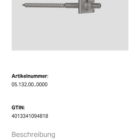
DE
Artikelnummer
:
05.132.00..0000
GTIN
:
4013341094818
Beschreibung