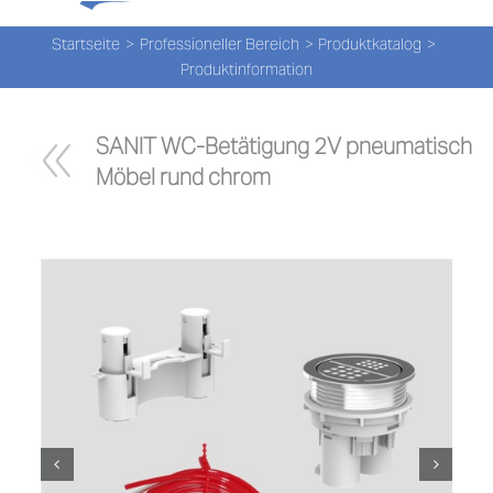
Tog
Zum
Nav
Inhalt
Startseite
Professioneller Bereich
Produktkatalog
Produktinformation
springen
PROD
SANIT WC-Betätigung 2V pneumatisch 
PROD
Möbel rund chrom
NEW
ÜBER
UNS
PRO-
Suche
nach: