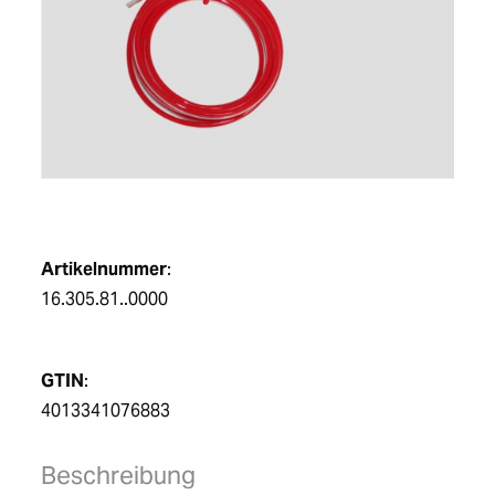
DE
Artikelnummer
:
16.305.81..0000
GTIN
:
4013341076883
Beschreibung