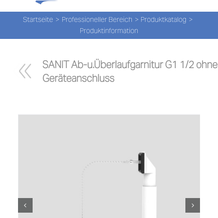
Tog
Zum
Nav
Inhalt
Startseite
Professioneller Bereich
Produktkatalog
Produktinformation
springen
PROD
SANIT Ab-u.Überlaufgarnitur G1 1/2 ohne
PROD
Geräteanschluss
NEW
ÜBER
UNS
PRO-
Suche
nach: