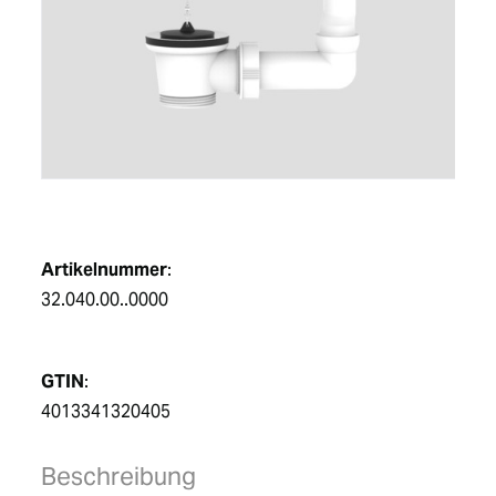
DE
Artikelnummer
:
32.040.00..0000
GTIN
:
4013341320405
Beschreibung