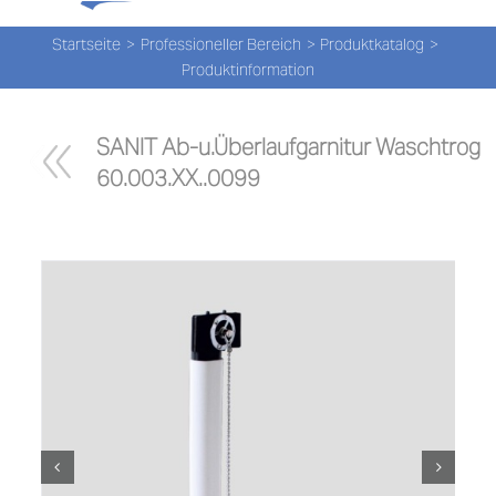
Tog
Zum
Nav
Inhalt
Startseite
Professioneller Bereich
Produktkatalog
Produktinformation
springen
PROD
SANIT Ab-u.Überlaufgarnitur Waschtrog 
PROD
60.003.XX..0099
NEW
ÜBER
UNS
PRO-
Suche
nach: