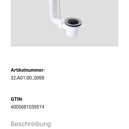
DE
Artikelnummer
:
32.A01.00..0099
GTIN
:
4005681039574
Beschreibung