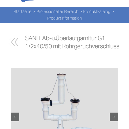
Tog
Zum
Nav
Inhalt
Startseite
Professioneller Bereich
Produktkatalog
Produktinformation
springen
PROD
SANIT Ab-u.Überlaufgarnitur G1 
PROD
1/2x40/50 mit Rohrgeruchverschluss
NEW
ÜBER
UNS
PRO-
Suche
nach: