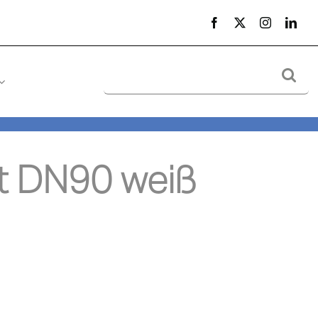
Suche
nach:
t DN90 weiß