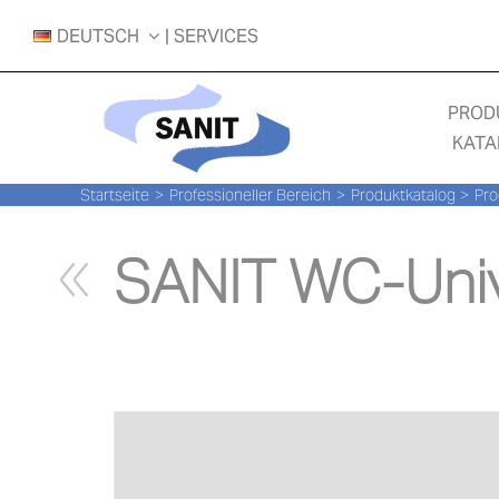
Zum
DEUTSCH
| SERVICES
Inhalt
springen
PROD
KATA
Startseite
Professioneller Bereich
Produktkatalog
Pro
SANIT WC-Univ