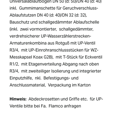
Universalablaufbogen DN 50 (d: 50)/DN 40 (d: 40) 
inkl.  Gummimanschette für Geruchverschluss-
Ablaufstutzen DN 40 (d: 40)/DN 32 (d: 32),  
Bauschutz und schallgedämmter Ablaufschelle 
(inkl.  zwei vormontierter,  schallgedämmter,  
verdrehsicherer UP-Wasserzählerstrecken-
Armaturenkombina aus Rotguß mit UP-Ventil 
R3/4,  mit UP-Einrohranschlussstücken für WZ-
Messkapsel Koax G2B),  mit T-Stück für Eckventil 
R1/2,  mit Etagenverteilung Abgang nach oben 
R3/4,  mit zweiteiliger Isolierung und integrierter 
Einputzhilfe,  nkl.  Befestigungs- und 
Anschlussmaterial,  Verpackung im Karton 
Hinweis:
  Abdeckrosetten und Griffe etc.  für UP-
Ventile bitte bei Fa.  Flamco anfragen 