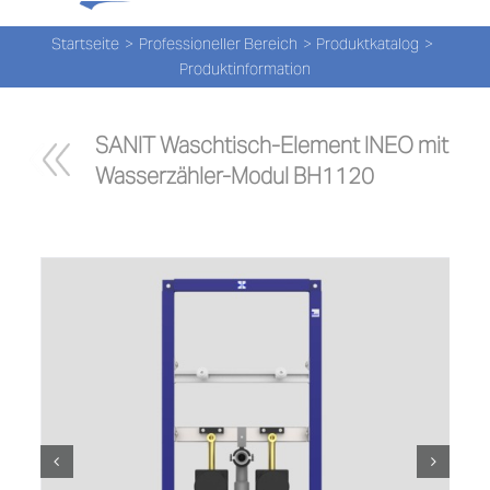
Tog
Zum
Nav
Inhalt
Startseite
Professioneller Bereich
Produktkatalog
Produktinformation
springen
PROD
SANIT Waschtisch-Element INEO mit 
PROD
Wasserzähler-Modul BH1120
NEW
ÜBER
UNS
PRO-
Suche
nach: