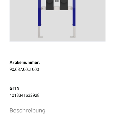
DE
Artikelnummer
:
90.687.00..T000
GTIN
:
4013341632928
Beschreibung