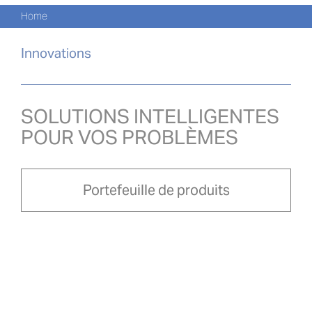
Skip
Nav
Home
to
CATA
content
Innovations
PROD
ACTU
SOLUTIONS INTELLIGENTES
POUR VOS PROBLÈMES
À PR
NOU
Portefeuille de produits
PRO-
Search
for:
FRA