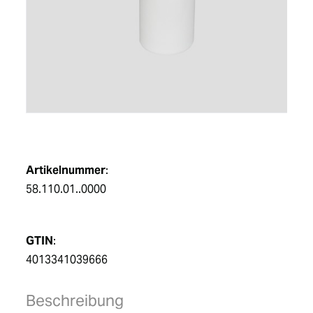
DE
Artikelnummer
:
58.110.01..0000
GTIN
:
4013341039666
Beschreibung