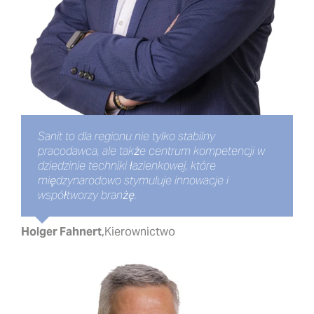
Sanit to dla regionu nie tylko stabilny
pracodawca, ale także centrum kompetencji w
dziedzinie techniki łazienkowej, które
międzynarodowo stymuluje innowacje i
współtworzy branżę.
Holger Fahnert
,
Kierownictwo