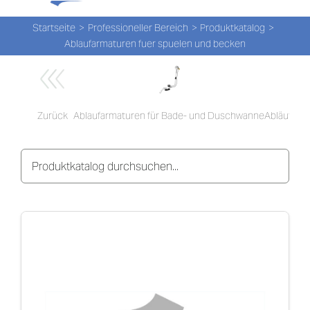
Tog
Zum
Nav
Inhalt
Startseite
Professioneller Bereich
Produktkatalog
Ablaufarmaturen fuer spuelen und becken
springen
PROD
PROD
Ablaufarmaturen für Bade- und Duschwanne
Abläufe fü
Zurück
NEW
ÜBER
UNS
PRO-
Suche
nach: